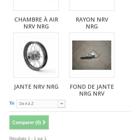
CHAMBRE À AIR
RAYON NRV
NRV NRG
NRG
JANTE NRV NRG
FOND DE JANTE
NRG NRV
Tri
De A à Z
Comparer (
0
)
Résultats 1 - 1 sur 1.