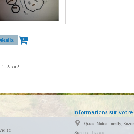
4,90 €
étails
 1 - 3 sur 3.
Informations sur votre
Quads Motos Familly, Bezo
andise
Sangonis France