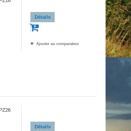
 PZ16
Détails
Ajouter au comparateur
14,90 €
 PZ26
Détails