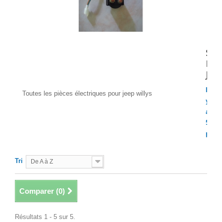
SY
Système électrique jeep
ÉL
willys
JEE
Il
Toutes les pièces électriques pour jeep willys
y
a
5
produ
Tri
De A à Z
Comparer (
0
)
Résultats 1 - 5 sur 5.