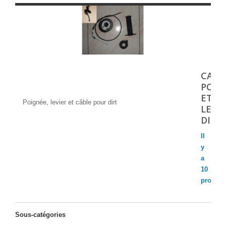
CABL
Cable, poignée et levier dirt
POIG
ET
Poignée, levier et câble pour dirt
LEVIE
DIRT
Il
y
a
10
produits
Sous-catégories